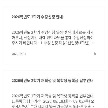
등록제적 처리 됨 다. 제출서류: 증빙서류 제출대상자
도교수 예비면담 면담을 통하여 휴학계획서(사유서) 작
는 학과사무실에 원본 즉시 제출 1) 군입대휴학자의
성여부 결정 휴학계획서 작성 인트라넷에서 계획서(사
복학: 병적증명서(전역일자가 확인되어야 하며, 전역일
유서) 출력 및 작성 지도교수 휴학상담 휴학계획서 지
후 복학 신청) 2) 감염병의 사유로 특별(질병)휴학자
참, 상담을 통하여 휴학원서 작성여부 결정 휴학원서작
2026학년도 2학기 수강신청 안내
의 복학: 건강에 이상이 없음을 확인할 수 있는 건강진단
성 인트라넷에서 원서작성 및 출력 제출서류 준비 학과
서 3) 필요 시 추가적으로 요구하는 서류를 제출 하
교수 확인서명 휴학원서 지도교수, 학과장 확인 서명 행
여야 하며, 미제출 시 접수 취소할 수 있음 ※ 우편
정부서 경유 휴학원서에 경유부서 확인이 자동으로 미
2026학년도 2학기 수강신청 일정 및 안내자료를 게시
을 통한 사전 제출 또는 개강 후 학과사무실 제출이 가능
표기시 방문필요 AU ONE-STOP SERVICE 제출 출입
하오니, 신청기간 내에 인트라넷을 통해 수강신청하여
※ 미제출 시 미복학제적(또는 복학취소) 처리 됨
방법 안내 필수확인(본관 1층) 휴학 승인 이상유무 확인
주시기 바랍니다. 1. 수강신청 대상: 신입생(1학년), 재
라. 휴학생은 복학 또는 휴학연기(재휴학) 신청을 하지
후 승인 2. 접수기간 휴학 접수기간 비고 일반휴학 1차
학생(2~4학년) 2. 수강신청 기간 가. 신입생(1학년) :
않을 시 미복학 제적 처리함 휴학연기(재휴학) 절차
08.20(목) ~ 08.25(화) 미등록휴학 가능 기간 1개학기
2026.08.12.(수) 13:00 ~ 2026.08.14.(금) 24:00 ※
2026.07.31
attach_file
및 기간은 휴학안내를 참고 마. 개강이후 복학일 전까
단위(총4회)*휴학신청은 2개학기 단위로 신청되며1개
2026학년도 교육과정을 따르는 재학생은 신입생 수강
지의 수업에 대해서는 결석처리됨 (다만, 개강일 후에
학기로 변경하고자 하는경우휴학기간단축신청서를 추
신청일정에 해당 (복학생, 유급(학기포기자) 등) 나. 재
군전역에 의한 복학자는 전역일까지 출석인정 처리 되
가로 제출 2차 09.18(금) ~ 09.23(수) 재휴학 마감 3차 1
학생 : 2026.08.18.(화) 13:00 ~ 2026.08.21.(월) 24:00
며 출석인정 여부를 반드시 확인해야 함) 바. 복학
0.16(금) ~ 10.21(수) 4차 11.11(수) ~ 11.16(월) 유의사
※ 재학생(2~4)학년 중 교양학부 기초교양, 핵심교양
일은 복학원서 온라인 제출일 임. 단, 복학기간 중 군전
항 반드시 확인 군입대 휴학 입대일 2주전부터 접수 휴
교과목 수강을 희망할 시 해당기간에 잔여여석에 한하
2026학년도 2학기 재학생 및 복학생 등록금 납부안내
역자는 전역일 다음날 복학신청 권고 사. 미전역 상태
학시작일입대전 - 입대일입대후 - 휴학 신청일 1회 특별
여 수강이 가능합니다. ※ 융합교과목 수강신청은
이지만, 개강일로부터 4주 (09.27.(일)) 이후 전역예정자
휴학 질병(진단서) 08.20(목) ~ 11.16(월) 병원급이상 4
재학생(1~4학년) 해당기간에 동시 진행 3. 수강정정
도 휴가기간을 이용하여 실질적으로 수업 참석이 가능
주이상 진단서 1개학기 단위(총4회)*휴학신청은 2개학
기간: 2026.08.24.(월) 10:00 ~ 2026.09.04.(월) 18:00
2026학년도 2학기 재학생 및 복학생 등록금 납부안내
한 경우에는 해당서류를 첨부하여 복학 할 수 있음
기 단위로 신청되며1개학기로 변경하고자 하는경우휴
까지 ※정정기간 외에 수강신청 변경 불가 3. 신청
1. 등록금 납부기간 : 2026. 08. 18.(화) ~ 09. 03.(목) 오
1) 수업참석조건: 수업일수 11/15이상 충족되어야
학기간단축신청서를 추가로 제출 질병(감염병) 상시 보
방법 - 개인 인트라넷 로그인 후[수강신청]메뉴를 이용
후 4시까지 * 23시까지 입금 가능(오후 5시~오후 6시