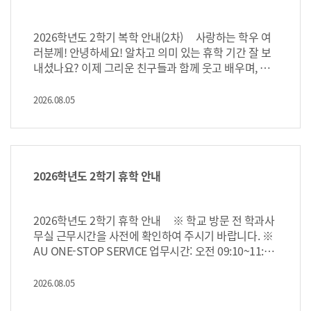
2. 학점등록 수강신청서 및 학사학위취득유예 수강 신
는 간호학과 교양학점으로 인정되지않음. 졸업학점에만
청서 각1부. 3. 융합교육과정 및 마이크로디그리 운
포함★ *신청링크: 2026학년도 2학기 서울예술대학교
학점교류 교과목 신청(8/12일 15시까지) – 양식 작성
2026학년도 2학기 복학 안내(2차) 사랑하는 학우 여
영지침 1부. 끝. 2026.07.31. 교 무 처 장
☆신청마감 :8/12(수) 15시까지 선착순
러분께! 안녕하세요! 알차고 의미 있는 휴학 기간 잘 보
내셨나요? 이제 그리운 친구들과 함께 웃고 배우며, 소
중한 미래를 준비할 시간입니다. 여러분을 캠퍼스에서
다시 만나게 되어 매우 반갑고 기쁩니다. 다가오는 복학
2026.08.05
을 앞두고, 아래와 같이 복학 절차 및 유의사항을 안내드
리오니 꼭 확인하신 후 정해진 기간 내에 신청해 주시기
바랍니다. 복학신청(조기복학 제외)은 학교방문 없이 온
라인 신청으로 진행되오니 복학절차를 다시한번 더 확
인하여 주시기 바랍니다. 1. 절차안내: 인트라넷 접속 -
2026학년도 2학기 휴학 안내
> 복학 원서 작성 및 온라인 제출 -> 학과승인 -> 학교승
인(복학완료) -> 증빙서류 제출대상자는 학과
사무실에 원본 제출(우편, 개강 후 제출 가능) 2. 휴학생
2026학년도 2학기 휴학 안내 ※ 학교 방문 전 학과사
복학접수기간: 8월 18일(화) 11시 ~ 9월 28일(월) 12시
무실 근무시간을 사전에 확인하여 주시기 바랍니다. ※
3. 휴학생 복학신청 제출서류 및 유의사항 가. 복학신
AU ONE-STOP SERVICE 업무시간: 오전 09:10~11:50
청은 인트라넷에서 원서 작성 후 온라인 제출(학교방문
/ 점심시간 12:00~13:00 / 오후 13:00~17:50 (상황에
에 의한 복학신청은 받지 않음) 나. 등록금은 납부기간
따라 변경될 수 있음) ※ 방문 시 제출원서, 신분증 지참
2026.08.05
을 확인하여 납부. 복학 후 등록금을 납부하지 않으면 미
필수 (행정안전부 모바일신분증 가능) 1. 절차안내 지