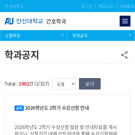
Skip Menu
안산대학교
로그인
ENGLISH
CHINESE
간호학과
소통마당
학과공지
학과공지
공
share
한번에 보여질 게시물 갯수
Total :
1902
건 (
1
/317)
2026학년도 2학기 수강신청 안내
공지
2026학년도 2학기 수강신청 일정 및 안내자료를 게시
하오니, 신청기간 내에 인트라넷을 통해 수강신청하여