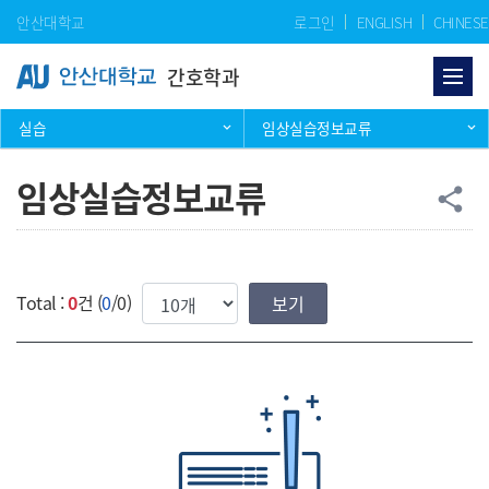
Skip Menu
안산대학교
로그인
ENGLISH
CHINESE
간호학과
실습
임상실습정보교류
임상실습정보교류
공
share
한번에 보여질 게시물 갯수
Total :
0
건 (
0
/0)