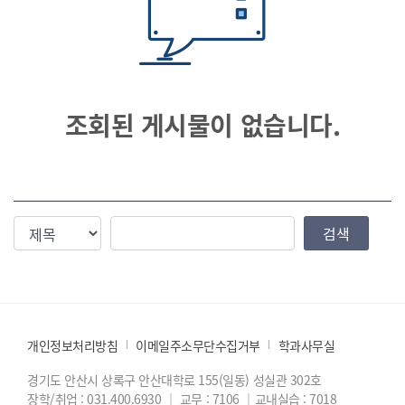
조회된 게시물이 없습니다.
검색조건
검색값
검색
개인정보처리방침
이메일주소무단수집거부
학과사무실
경기도 안산시 상록구 안산대학로 155(일동) 성실관 302호
장학/취업 : 031.400.6930
｜
교무 : 7106
｜
교내실습 : 7018