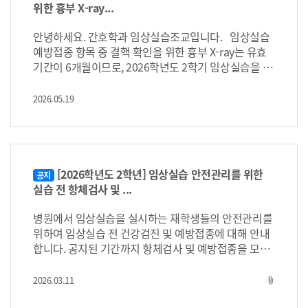
영해드립니다. * 4가지 술기 각각의 체크리스트는 학과
다. (본인이 임의로 정하지 마세요.) 2. 정한 후 , 조교에
위한 흉부 X-ray...
에서 준비하니 학생들이 별도로 개별출력 안 해오셔도
게 미리 연락합니다. (사전보고 접수) ※※꼭! 최소 3일
됩니다. ※ 첨부 1. 종합실습핵심 학생명단 2.
전 보고 바랍니다. ※※ 3. 학교들어오는날 병원에서 면
안녕하세요. 간호학과 임상실습조교입니다. 임상실습
윙즈 좌석표 3. 체크리스트 4 항목 ( ①배출관장
접확인증(면접을 봤다는 증거 서류)와 첨부된 면접보
예방접종 항목 중 결핵 확인을 위한 흉부 X-ray는 유효
②수혈 ③근육주사 ④피내주사 ) *술기 예상 구조도
고서(면접보고서 작성 시 지각/조퇴 및 결석보고서 제출
기간이 6개월이므로, 2026학년도 2학기 임상실습을 위
(참고) 감사합니다. 문의:https://open.kakao.com/
X)를 작성하여 e-class 과제 제출기간까지 pdf로 혹인
해 흉부 X-ray 촬영 후 판독결과지를 제출해주시기 바랍
사진촬영된 서류 제출합니다. (제출기한:실습 종료 후
니다. 촬영 기간: 2026.06.01.(월) 이후 ~ 제출 기한: 20
o/scGqEn2h(프리셉터 오픈톡 링크)
2026.05.19
1주일 이내) (이미 방학 면접으로 병원 OT 결석한 학생
26.06.08.(월) 오후 3시까지 제출 방법: 반대표에게 원본
들도 첨부 파일 작성하여 면접확인증과 함께 제출하세
제출 ★★★추가 유의사항★★★ ※ 2026.05.25(월)
요. 제출안하면 무단결석 처리됩니다.) ※ 면접때문
~ 2026.06.05(금)까지 실습 중인 3, 4학년 DEF반 같은
에 실습을 빠진다고 연락을 하고 면접 확인증과 보고서
경우에는 2026.06.15(월) 오후 3시까지 제출하시면 됩
를 제출하지 않으면 무단 결석 처리됩니다. ※ 조교에
니다. 단, 2026학년도 2학기 방학 중 실습 진행 예정인
[2026학년도 2학년] 임상실습 안전관리를 위한
공지
게 연락하고나서 나중에 '실습 결석하기로 했는데 조퇴
모든 학생은 2026.06.08.(월) 오후 3시까지 제출하여야
실습 전 항체검사 및 ...
로 바꾸겠다.' 식의 바꾸는 건 자제해주세요. 병원에 미
합니다. 개인별로 병원에서 흉부 X-ray 촬영 후 판독결
리 공문을 보내는데 다시 바꾸기 어렵습니다. II. 코로
과지를 제출하시면 됩니다. 판독결과지에는 아래와 같
병원에서 임상실습을 실시하는 재학생들의 안전관리를
나 증상으로 인한 PCR검사 및 신속항원검사 진행으로
은 활동성 결핵에 대한 정상 소견이 포함되어야 합니다.
위하여 임상실습 전 건강검진 및 예방접종에 대해 안내
인한 조퇴 및 결석 시 제출 서류 - 조퇴/결석보고서 - PC
“결핵과 관련된 특이소견 없음” “폐결핵 정상” 등 ※
합니다. 공지된 기간까지 항체검사 및 예방접종을 모두
R검사 진행 시 검사결과 문자 캡쳐본 출력하여 제출 - 신
결과지는 3, 4학년 반대표가 취합하여 학과사무실(실습
완료하는 것을 원칙으로 하며, 미완료 시 해당년도 임상
속항원검사 진행 시 확인서 스캔 및 복사하여 제출 I
실습 교과목 수강이 불가합니다. 항체확인 및 예방접종
조교)로 일괄 제출 부탁드립니다. 감사합니다.
2026.03.11
attach_file
V. 코로나19 확진으로 인한 온라인 실습 전환 및 보충 실
이 완료되어야 임상실습에 참여할 수 있습니다. 따라서