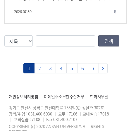
사 시행 : 양성인 경우 항체 증명서 제출 2) 어릴 때 접종
니다. 참고 URL: https://nursing.ansan.ac.kr/nursin
한 적이 없거나, 접종했음에도 성인기 항체 검사 결과 음
g/boardview/23/915 1. 학생 동선(첨부파일 확인) :
2026.07.30
attach_file
성인 경우 : 1, 2차 접종 완료 후 이후 항체 재검사하여
[1] 공통 서류 및 기관별 서류 제출 [2] 테이블(인기독
양성으로 나타나면 항체 증명서 제출, 만약 음성이면 항
식권, 아주대학교병원 & 순천향대학교 부천병원 명찰,
체검사결과지와 예방접종 증명서 제출 3) 어릴 때 접종
출석부 서명) [3] 지침서 배부 후 좌석표 확인하여 자리
한 예방접종 증명서 불인정 2. B형 간염 1) 어릴 때 접
에 앉으시면 됩니다. : 공통서류 및 기관별 서류는 성실
검색조건
검색값
검색
종한 적이 있다면 항체 검사 시행 : 양성인 경우 항체 증
관 B1 해부학 실습실에 제출하면 됩니다. 2. 제출서류 :
명서 제출 2) 어릴 때 접종한 적이 없거나, 접종했음에도
공통 서류 및 본인이 2026학년도 2학기 실습을 나가는
성인기 항체 검사 결과 음성인 경우 : 1, 2, 3차 접종 완료
모든 기관(첨부파일) 확인 후 출력 & 작성하여 해부학
후 항체 재검사하여 양성으로 나타나면 항체 증명서 제
실습실에 제출하면 됩니다. : 과사에서 프린트 해주지
다음
1
2
3
4
5
6
7
출, 만약 음성이면 항체검사결과지와 예방접종 증명서
않습니다. 본인에게 해당하는 파일은 모두 뽑아서 작성
keyboard_arrow_right
제출 3) 성인기 3차 접종 완료 후에 항체 검사했으나 항
해서 가져옵니다. ※ [공통1], [공통2] 서류는 각 한 장씩
체 검사 결과 음성인 경우 : 접종 증명서로 실습 준비 가
출력 후 작성하여 제출 ※ 순천향대학교 부천병원 서류
능하지만 4, 5, 6차 추가 접종 권함 4) 어릴 때 접종한 예
중 "정보보호 및 보안 서약서"는 필히 "양면출력" 하여
방접종 증명서 불인정 3. MMR(홍역, 이하선염, 풍진)
제출. 3. 명찰 보증금 / 수술실 덧가운 : 아주대학교병원
개인정보처리방침
이메일주소무단수집거부
학과사무실
1) 어릴 때 접종한 적이 있다면 각각의 항체 검사 시행 :
& 순천향대학교 부천병원으로 실습 예정인 학생들은 기
양성인 경우 각각의 항체 증명서 제출 (2019 경기권 홍
관양식에 맞는 명찰이 필요합니다. : 수술실 덧가운은
경기도 안산시 상록구 안산대학로 155(일동) 성실관 302호
역유행으로 항체결과를 요구하고 있으므로 홍역, 이하
원하는 학생만 빌려가면 됩니다. (첫텀 학생만 해당_DE
장학/취업 : 031.400.6930
｜
교무 : 7106
｜
교내실습 : 7018
｜
교외실습 : 7108
｜
Fax 031.400.7107
선염, 풍진 항체 결과 제출) 2) 어릴 때 접종한 적이 없거
F1) : 명찰 보증금은 2,000원, 수술실 덧가운 보증금은
나, 접종했음에도 성인기 항체 검사 결과 음성인 경우 :
10,000원 가져오시면 드립니다. : 잔돈 교환이 어려우
COPYRIGHT (c) 2020 ANSAN UNIVERSITY. ALL RIGHTS