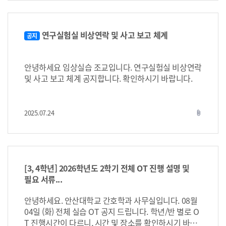
습 진행 시 제출 서류 1. 본인 확진인 경우 - 조퇴/결석
정해진 기한까지 미제출 및 지각제출시 실습기관 제한
보고서 - 신속항원검사 양성확인서/PCR검사결과 문자
및 실습성적에 반영 등이 될 수 있으니 참고하기 바랍니
캡쳐본(발신자 표기 필수) * 본인 확진인 경우, 반드
다. 아래 내용을 잘 읽고 2026년 10월 02일(금)까지 제
시 특이사항보고서도 함께 제출해주셔야 합니다.(학과
출합니다. 학생> 1. E-class 2026학년도 2학년 예방접
연구실험실 비상연락 및 사고 보고 체계
공지
공지에서 확인) 2. 가족 확진인 경우 - 조퇴/결석 보고
종 및 면역상태 서류 [과제] 2026학년도 2학년 예방접
서 - 확진당사자의 신속항원검사 양성확인서/PCR검사
종 및 면역상태 서류 pdf파일로 업로드 파일명: 반-학
결과 문자 캡쳐본(발신자 표기 필수) - 동거가족 증빙서
번-이름.pdf [설문] 2026학년도 2학년 예방접종 및 면
안녕하세요 임상실습 조교입니다. 연구실험실 비상연락
류(주민등록등본/가족관계증명서) 보고서는 교수님
역상태 응시 2. 작성한 예방접종 및 면역상태 서류를 반
및 사고 보고 체계 공지합니다. 확인하시기 바랍니다.
께 서명받아 e-class 과제 제출기간까지 pdf로 혹은 사
대표에게 제출 반대표> 반별 예방접종 및 면역상태 서
진촬영하여 제출합니다. ** 보고서 제출은 해당 실습텀
류 취합하여 학과사무실로 제출 항체검사는 만 19세 이
종료된 다음주 금요일까지 제출하세요.** ex. 8/31(월)~
후부터 검사하시기 바랍니다. 종류에 따라 예방접종 완
2025.07.24
attach_file
9/11(금) 실습생 > 9/28(금)까지 결석/지각/조퇴 보고서
료 기간이 장기간이 될 수 있으므로 미리미리 준비하시
제출 결석 및 지각, 조퇴시 서류 제출 전 사전 보고가 우
기 바랍니다. 교수님과 면담시 확인 할 수 있으므로 미
선입니다. 해당 실습부서, 담당교수님, 임상실습조교에
리 접종 준비하기 바랍니다. ** 예방접종 후 항체검사
게 먼저 꼭 연락하세요.
증명서로 제출하는 것이 원칙이며, 항체검사 후에 항체
가 없을 경우에만 예방접종 증명서가 인정됩니다. 항목
[3, 4학년] 2026학년도 2학기 전체 OT 진행 설명 및
접종간격 비고 A형 간염 6개월 간격 2회 항체검사(혈액)
필요 서류...
B형 간염 1차 접종 후, 1개월 뒤 2차 접종 후, 5개월 뒤 3
차 접종 MMR 4주 간격 2회 수두 4주 간격 2회 Tdap 성
안녕하세요. 안산대학교 간호학과 사무실입니다. 08월
인기 기준 1회 인플루엔자 매년 독감접종시기(9~11
04일 (화) 전체 실습 OT 공지 드립니다. 학년/반 별로 O
월) 1. A형 간염 1) 어릴 때 접종한 적이 있다면 항체 검
T 진행시간이 다르니, 시간 및 장소를 확인하시기 바랍