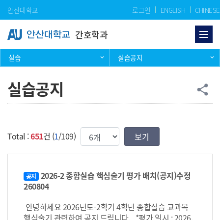
Skip Menu
안산대학교
로그인
ENGLISH
CHINESE
간호학과
실습
실습공지
실습공지
공
share
한번에 보여질 게시물 갯수
Total :
651
건 (
1
/109)
2026-2 종합실습 핵심술기 평가 배치(공지)수정
공지
260804
안녕하세요 2026년도-2학기 4학년 종합실습 교과목
핵심술기 관련하여 공지 드립니다. *평가 일시 : 2026.