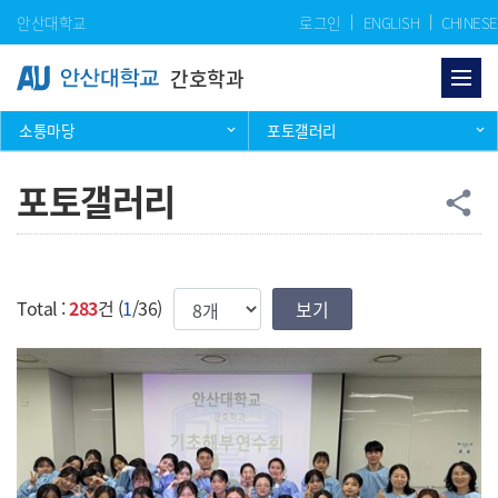
Skip Menu
안산대학교
로그인
ENGLISH
CHINESE
간호학과
소통마당
포토갤러리
포토갤러리
공
share
한번에 보여질 게시물 갯수
Total :
283
건 (
1
/36)