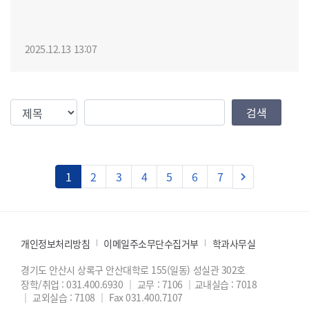
2025.12.13 13:07
검색조건
검색값
검색
다음
1
2
3
4
5
6
7
keyboard_arrow_right
개인정보처리방침
이메일주소무단수집거부
학과사무실
경기도 안산시 상록구 안산대학로 155(일동) 성실관 302호
장학/취업 : 031.400.6930
｜
교무 : 7106
｜
교내실습 : 7018
｜
교외실습 : 7108
｜
Fax 031.400.7107