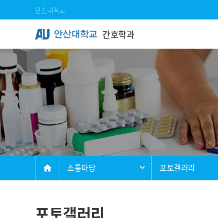
Skip Menu
안산대학교
간호학과
메인
소통마당
포토갤러리
home
포토갤러리