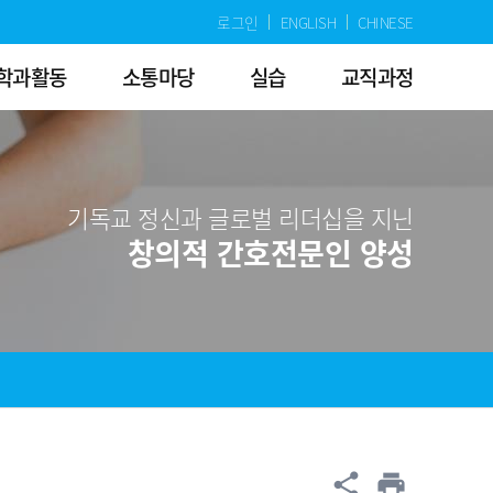
로그인
ENGLISH
CHINESE
학과활동
소통마당
실습
교직과정
기독교 정신과 글로벌 리더십을 지닌
창의적 간호전문인 양성
공유
share
print