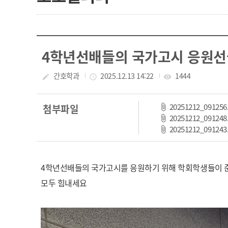
4학년선배들의 국가고시 응원
작성자
간호학과
작성일
2025.12.13 14:22
조회수
1444
create
access_time
visibility
20251212_091256
첨부파일
20251212_091248
20251212_091243
4학년선배들의 국가고시를 응원하기 위해 학회학생들이 
모두 힘내세요