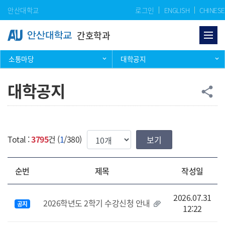
Skip Menu
안산대학교
로그인
ENGLISH
CHINESE
간호학과
소통마당
대학공지
대학공지
공
share
한번에 보여질 게시물 갯수
Total :
3795
건 (
1
/380)
순번
제목
작성일
2026.07.31
2026학년도 2학기 수강신청 안내
공지
12:22