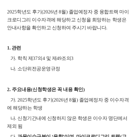
2025
학년도 후기
(2026
년
8
월
)
졸업예정자 중 융합트랙 마이
크로디그리 이수자격에 해당하고 신청을 희망하는 학생은
안내사항을 확인하고 신청하여 주시기 바랍니다
.
1. 관련
가
.
학칙 제
37
의
4
및 제
49
조의
3
나
.
소단위전공운영규정
2.
주요내용
(
신청학생은 꼭 내용 확인
)
가
. 2025
학년도 후기
(2026
년
8
월
)
졸업예정자 중 이수자격
에 해당하는 학생
나
.
신청기간내에 신청하지 않은 학생은 이수자 명단에서
제외 됨
다
.
과목이수구분이
‘
융합
’
이며
,
마이크로디그리 트랙
(
교