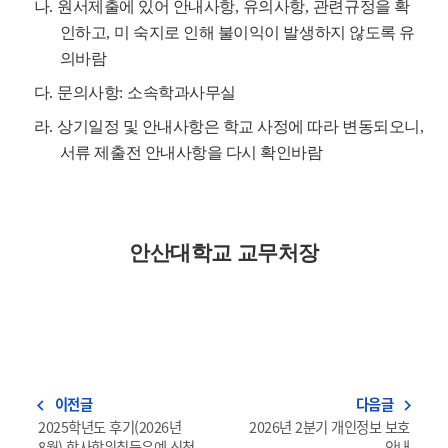
나
.
원서제출에 있어 안내사항
,
유의사항
,
관련규정을 확
인하고
,
미 숙지로 인해 불이익이 발생하지 않도록 유
의바람
다
.
문의사항
:
소속학과사무실
라
.
상기일정 및 안내사항은 학교 사정에 따라 변동되오니
,
서류 제출전 안내사항을 다시 확인바람
안산대학교 교무처장
이전글
다음글
navigate_before
navigate_next
2025학년도 후기(2026년
2026년 2분기 개인정보 보호
8월) 학사학위취득유예 신청
안내