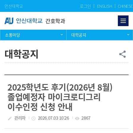
Skip Menu
안산대학교
로그인
ENGLISH
CHINESE
간호학과
소통마당
대학공지
대학공지
공
share
2025학년도 후기(2026년 8월)
졸업예정자 마이크로디그리
이수인정 신청 안내
작성자
관리자
작성일
2026.07.03 10:26
조회수
2867
create
access_time
visibility