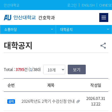
Skip Menu
안산대학교
로그인
ENGLISH
CHINESE
간호학과
소통마당
대학공지
대학공지
공
share
한번에 보여질 게시물 갯수
Total :
3795
건 (
1
/380)
순번
제목
작성일
2026.07.31
2026학년도 2학기 수강신청 안내
공지
12:22