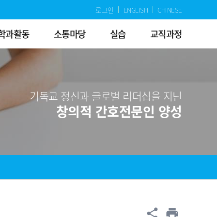
로그인
ENGLISH
CHINESE
학과활동
소통마당
실습
교직과정
기독교 정신과 글로벌 리더십을 지닌
창의적 간호전문인 양성
공유
share
print