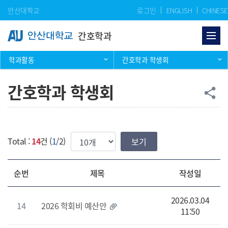
Skip Menu
안산대학교
로그인
ENGLISH
CHINESE
간호학과
학과활동
간호학과 학생회
간호학과 학생회
공
share
한번에 보여질 게시물 갯수
Total :
14
건 (
1
/2)
순번
제목
작성일
2026.03.04
14
2026 학회비 예산안
11:50