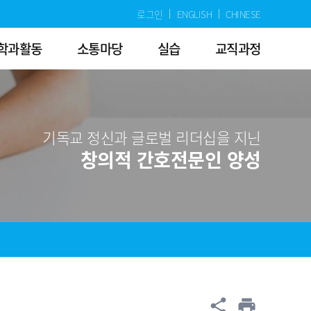
로그인
ENGLISH
CHINESE
학과활동
소통마당
실습
교직과정
기독교 정신과 글로벌 리더십을 지닌
창의적 간호전문인 양성
공유
share
print