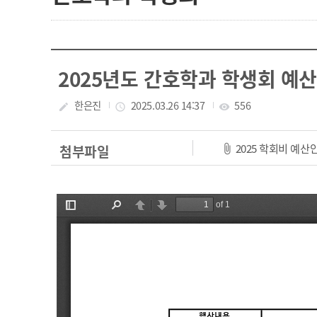
2025년도 간호학과 학생회 예
작성자
한은진
작성일
2025.03.26 14:37
조회수
556
create
access_time
visibility
2025 학회비 예산안
첨부파일