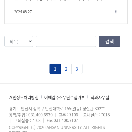
문 대상: 4학년 내용: 팀별 또는 개인이 실시한 연구 논
문을 양식에 첨부 1의 양식에 맞추어 제출 *포트폴리
2024.08.27
attach_file
오 전시(추후 다시 공지 예정) 대상: 4학년 내용: 자신의
포트폴리오 전시 *사례보고서 & 스토리텔링 대상: 3학
년 내용: 임상실습 시 작성한 간호과정 사례 또는 스토리
텔링을 첨부 2, 3의 양식에 맞추어 제출 *브이로그 대
검색조건
검색값
검색
상: 1학년 주제: 대학생활적응 이야기(3분 미만 영상)
예) 안산대학교 간호학과 소개, 나의 대학생활, 강의 소
감 등 대상: 2학년 주제: 감염관리(3분 미만 영상)
예) 임상기본간호학 교과목에서 배운 감염내용 또는 과
1
2
3
제로 제출한 동영상 공통사항 접수마감: 2024.10.31
(목) 접수 방법: 염정원 교수님께 전자메일(jeongwon
@ansan.ac.kr) 송부 시상: 심사를 통해 우수작 선
정 및 시상, 상금 및 상장 수여 * 올해는 수상작 이외에
도 참가상, 인기상 등 다양한 수상 기회 제공 예정 * 향
개인정보처리방침
이메일주소무단수집거부
학과사무실
후 자소서에 좋은 이력으로 기술 가능 * 4학년 논문 제출
작 중 우수작은 간호학회지 게재 가능 * 우수 브이로그
경기도 안산시 상록구 안산대학로 155(일동) 성실관 302호
는 제출자 동의하에 향후 학과 홍보영상으로 활용 본 학
장학/취업 : 031.400.6930
｜
교무 : 7106
｜
교내실습 : 7018
｜
교외실습 : 7108
｜
Fax 031.400.7107
술제 참여 경험은 여러분의 소중한 자산이 될 것입니다.
재학생 여러분들의 많은 참여를 부탁합니다.
COPYRIGHT (c) 2020 ANSAN UNIVERSITY. ALL RIGHTS