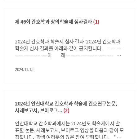
T 양식에 '텍스트상자' 삽입 기능을 활용하여 작성 → O
기능을 활용하여 작성 → OK 한글파일에 항목 적어서
서 & 스토리텔링 대상: 3학년 내용: 임상실습 시 작성
K 한글파일에 항목 적어서 송부 → OK 그 외에도 제시
송부 → OK 그 외에도 제시한 항목만 충실히 기술되
한 간호과정 사례 또는 스토리텔링을 [첨부 2, 3]의 양식
한 항목만 충실히 기술되면 → OK 접수 방법 : 김정현
면 → OK 접수 방법 : 김정현 교수님께 전자메일(jhki
에 맞추어 제출 *브이로그 대상: 1학년 (개인 또는 팀) 주
교수님께 전자메일(jhkimm@ansan.ac.kr) 6월 19일
mm@ansan.ac.kr) 9월 7일 자정까지 송부 제목은 반
제: 대학생활적응 이야기 또는 대학소개(2분 미만 영상)
제 46회 간호학과 창의학술제 심사결과
(1)
자정까지 송부 제목은 반드시 다음과 같은 형태로 작성 :
드시 다음과 같은 형태로 작성 : [캡스톤] 0학년 이름(반
예) 안산대학교 간호학과 소개, 나의 대학생활, 강
[캡스톤] 0학년 이름(반학번) 00과제 지원합니다. 재학
학번) 지원합니다. 재학생 여러분의 많은 참여를 부탁합
의 소감 등 자유롭게 촬영 대상: 2학년 (개인 또는 팀) 주
제: 감염관리(2분 미만 영상) 예) 임상기본간호학 교
2024년 간호학과 학술제 심사 결과 2024년 간호학과
니다. 감사합니다.
생 여러분의 많은 참여를 부탁합니다. 감사합니다.
과목에서 배운 감염내용 촬영 또는 과제로 제출한 동영
학술제 심사 결과를 아래와 같이 공지합니다. ---------
상 제출 가능 *공통사항 접수마감: 2025.09.22(월) 접
-------------------아 래---------------------------- 위
수 방법: 이클래스 비정규과목 [2025 간호학과 학술제]
수상자들은 학술제 당일 수상자로 필참입니다. 이 외 참
방에 업로드 -이클래스는 개강날 개설됨 문의:
가상의 상장은 학술제 이후 학과 사무실에서 받을 수 있
2024.11.15
김다연 교수님께 전자메일(dayoun@ansan.ac.kr) 또
습니다. 수상한 모든 학생들 축하합니다. 감사합니다.
는 이클래스 쪽지 시상: 심사를 통해 우수작 선정 및 시
상, 상금 및 상장 수여 * 올해는 수상작 이외에도 참가
상, 인기상 등 다양한 수상 기회 제공 예정 * 향후 자소서
에 좋은 이력으로 기술 가능 * 4학년 논문 제출작 중 우
2024년 안산대학교 간호학과 학술제 간호연구논문,
수작은 간호학회지 게재 가능 * 우수 브이로그는 제출
사례보고서, 브이로그...
(2)
자 동의하에 향후 학과 홍보영상으로 활용 본 학술제 참
여 경험은 여러분의 소중한 자산이 될 것입니다. 재학
안산대학교 간호학과에서는 2024년도 학술제에서 발
생 여러분들의 많은 참여를 기대합니다^^
표할 논문, 사례보고서, 브이로그 영상을 다음과 같이 모
집합니다. 학생 여러분의 많은 참여 부탁합니다. * 논