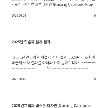
· 모집분야 : 캡스톤디자인 (Nursing Capstone Projec
t) - 자유과제 3개, 지정과제 2개 1. 자유과제 분야 · 내
용 : 임상실무의 문제를 발견하고, 이를 해결할 수 있는
2026.06.04
attach_file
아이디어를 제안해주세요. *반드시 첨부파일 3을 읽고,
참고하여 과제제안서(첨부파일 양식4)를 작성! · 선발
및 지원 : 과제제안서를 심사하여 총 3팀을 선발 /각 팀
은 지도교수 1인과 임상실무멘토 1인의 지도를 받음 /
팀별로 회의비(30만원)와 재료비(10만원) 지원됨 · 그
2025년 학술제 심사 결과
외 : 팀원은 최대 5인 이하로 구성 · 마감기한 및 발표 :
6월 19일 금요일 자정까지 마감 / 6월 22일 선정팀 발표
(개별연락드립니다) · 혜택 : 교내외 여러 경진대회 참
2025년 간호학과 학술제 심사 결과 2025년 간호학과
여 기회(본교 캡스톤 경진대회, 전국 대학생 경진대회
학술제 심사 결과를 아래와 같이 공지합니다. ----------
등), 자기소개서 및 포트폴리오 포함 등 2. 지정과제 분
------------------ 아 래 ---------------------------- 위
야 (1) 내용 : NEXT Simulation Sim-Kit 개발 프로젝트
수상자들은 학술제 당일 수상자로 필참입니다. 이 외 참
- 시뮬레이션 교육에 활용되는 임상자료, 교육용 소품,
가상의 상장은 학술제 이후 학과 사무실에서 받을 수 있
2025.10.18
attach_file
시나리오 패키지 및 교육 콘텐츠를 개발하는 프로젝트
습니다. 수상한 모든 학생들 축하합니다. 감사합니다.
예: 식도정맥류 출혈 kit, 갑상선 수술 후 출혈 kit
등의 교육용 소품, 패키지 디자인, 운영 매뉴얼 등 (2)
내용 : Simulation Center Tour Program 고도화 프로
젝트 -시뮬레이션센터를 방문하는 고등학생, 학부모, 외
2025 간호학과 캡스톤 디자인(Nursing Capstone