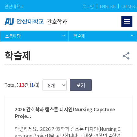
Skip Menu
안산대학교
로그인
ENGLISH
CHINESE
간호학과
소통마당
학술제
학술제
공
share
한번에 보여질 게시물 갯수
Total :
13
건 (
1
/3)
2026 간호학과 캡스톤 디자인(Nursing Capstone
Proje...
안녕하세요. 2026 간호학과 캡스톤 디자인(Nursing C
apstone Project)을 공모합니다. · 대상 : 3학년, 4학년