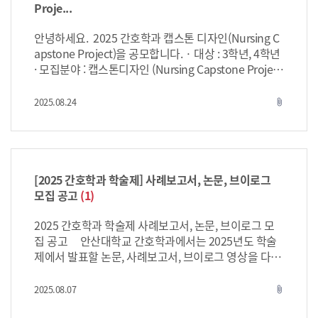
부 대학, 병원 관계자 등을 위한 견학 프로그램 고도화
Proje...
프로젝트 예: 견학 프로그램에 따른 안내 리플
렛 제작, QR 기반 디지털 콘텐츠, 포토존 및 안내 시스템
안녕하세요. 2025 간호학과 캡스톤 디자인(Nursing C
개발 등 · 선발 및 지원 : 과제제안서를 심사하여 각 1팀
apstone Project)을 공모합니다. · 대상 : 3학년, 4학년
씩 총 2팀 선발 /각 팀은 김정현 교수와 임상실무멘토 및
· 모집분야 : 캡스톤디자인 (Nursing Capstone Projec
산업체의 지도를 받음 / 팀별로 회의비(30만원)와 재료
t) · 내용 : 임상실무의 문제를 발견하고, 이를 해결할 수
비(20만원) 지원됨 · 그 외 : 팀원은 최대 3인 이하로 구
있는 아이디어를 제안해주세요. *반드시 첨부파일 2, 3
2025.08.24
attach_file
성(*본 과제는 디자인학과와의 협업이 포함됩니다) · 마
을 읽고, 참고하여 과제제안서(첨부파일 양식4)를 작성!
감기한 및 발표 : 6월 12일 금요일 자정까지 마감 / 6월 1
· 선발 및 지원 : 과제제안서를 심사하여 총 7팀을 선발 /
9일 선정팀 발표(개별연락드립니다) · 혜택 : 상품화를
각 팀은 지도교수 1인과 임상실무멘토 1인의 지도를 받
통한 특허 및 창업 연계, 학회 발표 및 논문화, 교내외 여
음 / 팀별로 회의비(30만원)와 재료비(10만원) 지원됨 ·
러 경진대회 참여 기회(본교 캡스톤 경진대회, 전국 대
상금 : 1등 1팀 30만원, 2등 1팀 20만원, 3등 1팀 15만원
[2025 간호학과 학술제] 사례보고서, 논문, 브이로그
학생 경진대회 등), 자기소개서 및 포트폴리오 포함 등 -
· 그 외 : 팀원은 최대 5인 이하로 구성 · 마감기한 및 발
모집 공고
(1)
---------------------------------------------------------------
표 : 9월 7일 일요일 자정까지 마감 / 9월 9일 선정팀 발
----------------------------------- (변경사항) 상금 : 자유과
표(개별연락드립니다) · 혜택 : 교내외 여러 경진대회
2025 간호학과 학술제 사례보고서, 논문, 브이로그 모
제 1등 30만원 → 지정과제+자유과제 5팀 중 1등 1팀 2
참여 기회(본교 캡스톤 경진대회, 전국 대학생 경진대회
집 공고 안산대학교 간호학과에서는 2025년도 학술
0만원 (변경사유) 3팀 중 1팀은 선발할 수 없다고 함. (변
등), 자기소개서에 작성할 수 있는 고퀄경험 등 ** 서류
제에서 발표할 논문, 사례보고서, 브이로그 영상을 다음
경일) 26.06.05 ** 서류 작성 ** pdf 파일 편집기능을
작성 ** pdf 파일 편집기능을 활용하여 작성 → OK pdf
과 같이 모집합니다. 학생 여러분의 많은 참여 부탁합니
활용하여 작성 → OK pdf 파일을 출력 후 자필로 작성
파일을 출력 후 자필로 작성하여 스캔하여 메일로 송부
다. * 논문 대상: 4학년 내용: 팀별 또는 개인이 실시한
2025.08.07
attach_file
하여 스캔하여 메일로 송부 → OK 추가로 업로드된 PP
→ OK 추가로 업로드된 PPT 양식에 '텍스트상자' 삽입
연구 논문을 [첨부 1]의 양식에 맞추어 제출 *사례보고