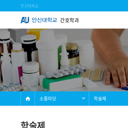
Skip Menu
안산대학교
간호학과
메인
소통마당
학술제
home
학술제