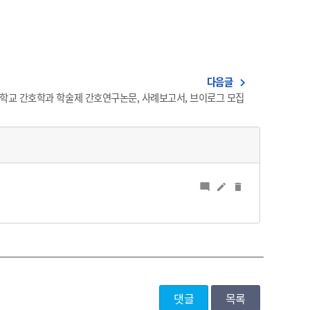
다음글
navigate_next
대학교 간호학과 학술제 간호연구논문, 사례보고서, 브이로그 모집
mode_comment
edit
delete
댓글
목록