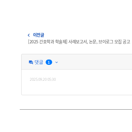
이전글
navigate_before
[2025 간호학과 학술제] 사례보고서, 논문, 브이로그 모집 공고
댓글
1
question_answer
keyboard_arrow_down
2025.09.20 05:30