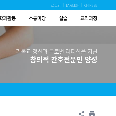
로그인
ENGLISH
CHINESE
학과활동
소통마당
실습
교직과정
기독교 정신과 글로벌 리더십을 지닌
창의적 간호전문인 양성
공유
share
print