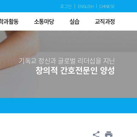
로그인
ENGLISH
CHINESE
학과활동
소통마당
실습
교직과정
기독교 정신과 글로벌 리더십을 지닌
창의적 간호전문인 양성
공유
share
print