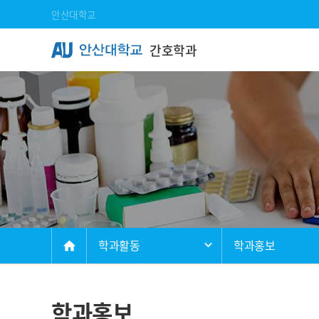
Skip Menu
안산대학교
간호학과
메인
학과활동
학과홍보
home
학과홍보