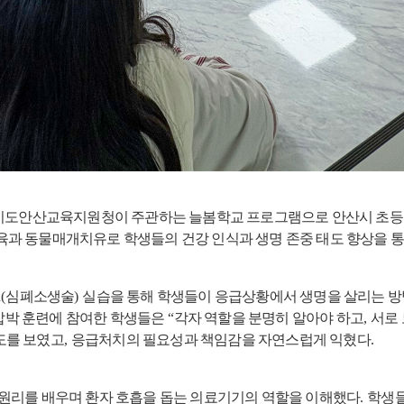
기도안산교육지원청이 주관하는 늘봄학교 프로그램으로 안산시 초
육과 동물매개치유로 학생들의 건강 인식과 생명 존중 태도 향상을 통
(
심폐소생술
)
실습을 통해 학생들이 응급상황에서 생명을 살리는 방
압박 훈련에 참여한 학생들은
“
각자 역할을 분명히 알아야 하고
,
서로 
도를 보였고
,
응급처치의 필요성과 책임감을 자연스럽게 익혔다
.
 원리를 배우며 환자 호흡을 돕는 의료기기의 역할을 이해했다
.
학생