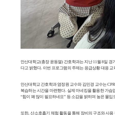
안산대학교
(
총장 윤동열
)
간호학과는 지난
11
월
8
일 경
다고 밝혔다
.
이번 프로그램의 주제는 응급상황 대응 교
안산대학교 간호학과 염정원 교수와 김민경 교수는
CPR
복습하는 시간을 마련했다
.
실제 마네킹을 활용한 가슴
“
힘이 꽤 많이 필요하네요
”
등 소감을 밝히며 높은 몰입
또한
,
산소호흡기 체험 활동을 통해 장비의 구조와 사용