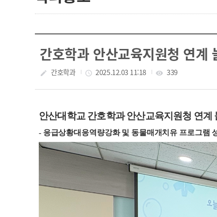
간호학과 안산교육지원청 연계 늘
작성자
간호학과
작성일
2025.12.03 11:18
조회수
339
create
access_time
visibility
안
산대학교 간호학과 안산교육지원청 연계
-
응급상황대응역량강화 및 동물매개치유 프로그램 