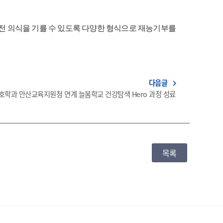
전 의식을 기를 수 있도록 다양한 형식으로 재능기부를
다음글
navigate_next
호학과 안산교육지원청 연계 늘봄학교 건강탐색 Hero 과정 성료
목록