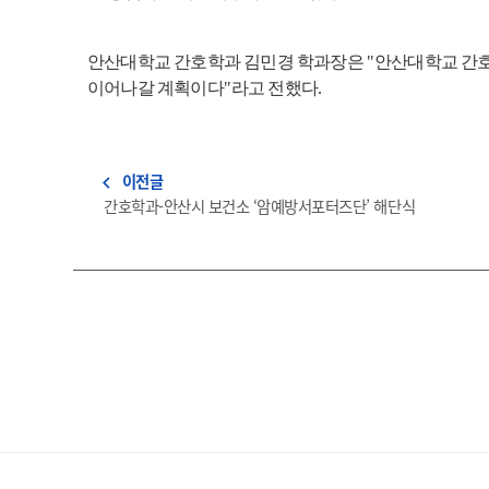
안산대학교 간호학과 김민경 학과장은
"
안산대학교 간
이어나갈 계획이다
"
라고 전했다
.
이전글
navigate_before
간호학과-안산시 보건소 ‘암예방서포터즈단’ 해단식