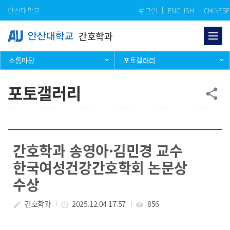
Skip Menu
안산대학교
로그인
ENGLISH
CHINESE
간호학과
소통마당
포토갤러리
포토갤러리
공
share
간호학과 송영아·김민경 교수
한국여성건강간호학회 논문상
수상
작성자
간호학과
작성일
2025.12.04 17:57
조회수
856
create
access_time
visibility