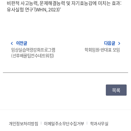
비판적 사고능력, 문제해결능력 및 자기효능감에 미치는 효과:
유사실험 연구’(WHN, 2023)‘
이전글
다음글
navigate_before
navigate_next
임상실습역량강화프로그램
학회임원-반대표 모임
(선후배꿀팁전수네트워킹)
목록
개인정보처리방침
이메일주소무단수집거부
학과사무실