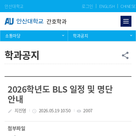
Skip Menu
안산대학교
로그인
ENGLISH
CHINESE
간호학과
소통마당
학과공지
학과공지
공
share
2026학년도 BLS 일정 및 명단
안내
작성자
지진영
작성일
2026.05.19 10:50
조회수
2007
create
access_time
visibility
첨부파일