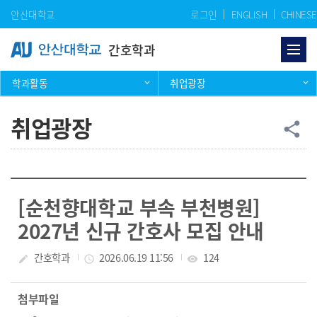
Skip Menu
안산대학교
로그인
ENGLISH
CHINESE
간호학과
학과활동
취업광장
취업광장
공
share
[순천향대학교 부속 부천병원]
2027년 신규 간호사 모집 안내
작성자
간호학과
작성일
2026.06.19 11:56
조회수
124
create
access_time
visibility
첨부파일