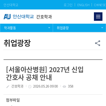
Skip Menu
안산대학교
로그인
ENGLISH
CHINESE
간호학과
학과활동
취업광장
취업광장
공
share
[서울아산병원] 2027년 신입
간호사 공채 안내
작성자
간호학과
작성일
2026.05.26 09:00
조회수
358
create
access_time
visibility
첨부파일