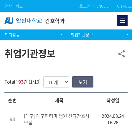
Skip Menu
안산대학교
로그인
ENGLISH
CHINESE
간호학과
학과활동
취업기관정보
취업기관정보
공
share
한번에 보여질 게시물 갯수
Total :
93
건 (
1
/10)
순번
제목
작성일
[대구] 대구파티마 병원 신규간호사
2024.09.24
93
모집
16:26