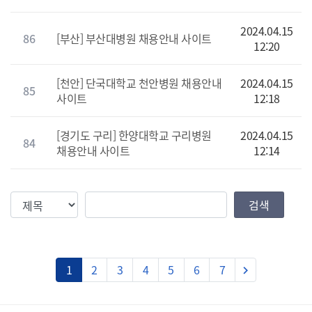
2024.04.15
86
[부산] 부산대병원 채용안내 사이트
12:20
[천안] 단국대학교 천안병원 채용안내
2024.04.15
85
사이트
12:18
[경기도 구리] 한양대학교 구리병원
2024.04.15
84
채용안내 사이트
12:14
검색조건
검색값
검색
다음
1
2
3
4
5
6
7
keyboard_arrow_right